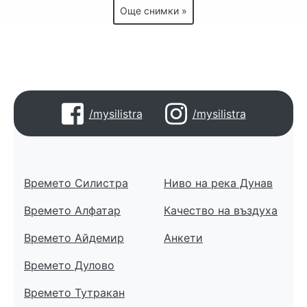
Още снимки »
/mysilistra
/mysilistra
Времето Силистра
Ниво на река Дунав
Времето Алфатар
Качество на въздуха
Времето Айдемир
Анкети
Времето Дулово
Времето Тутракан