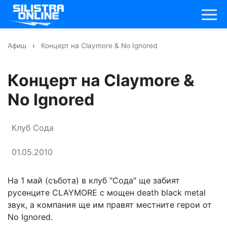
Афиш
›
Концерт на Claymore & No Ignored
Концерт на Claymore &
No Ignored
Клуб Сода
01.05.2010
На 1 май (събота) в клуб "Сода" ще забият
русенците CLAYMORE с мощен death black metal
звук, а компания ще им правят местните герои от
No Ignored.