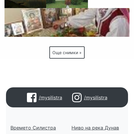
Още снимки »
/mysilistra
/mysilistra
Времето Силистра
Ниво на река Дунав