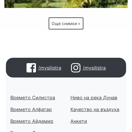
Още снимки »
/mysilistra
/mysilistra
Времето Силистра
Ниво на река Дунав
Времето Алфатар
Качество на въздуха
Времето Айдемир
Анкети