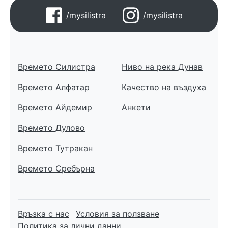
/mysilistra
/mysilistra
Времето Силистра
Ниво на река Дунав
Времето Алфатар
Качество на въздуха
Времето Айдемир
Анкети
Времето Дулово
Времето Тутракан
Времето Сребърна
Връзка с нас
Условия за ползване
Политика за лични данни