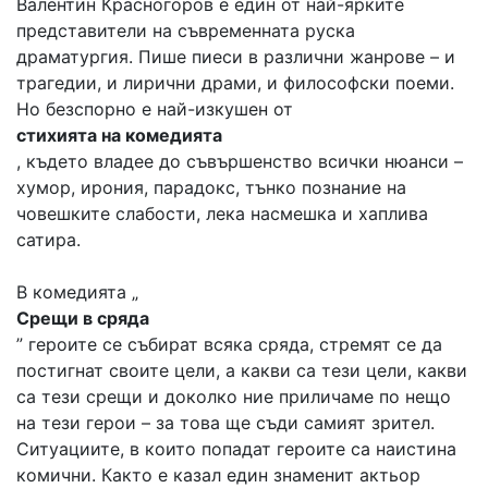
Валентин Красногоров е един от най-ярките
представители на съвременната руска
драматургия. Пише пиеси в различни жанрове – и
трагедии, и лирични драми, и философски поеми.
Но безспорно e най-изкушен от
стихията на комедията
, където владее до съвършенство всички нюанси –
хумор, ирония, парадокс, тънко познание на
човешките слабости, лека насмешка и хаплива
сатира.
В комедията „
Срещи в сряда
” героите се събират всяка сряда, стремят се да
постигнат своите цели, а какви са тези цели, какви
са тези срещи и доколко ние приличаме по нещо
на тези герои – за това ще съди самият зрител.
Ситуациите, в които попадат героите са наистина
комични. Както е казал един знаменит актьор