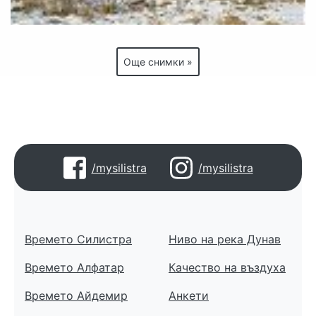
Още снимки »
/mysilistra
/mysilistra
Времето Силистра
Ниво на река Дунав
Времето Алфатар
Качество на въздуха
Времето Айдемир
Анкети