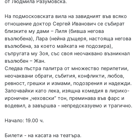
от Людмила Разумовска.
На подмосковската вила на завидният във всяко
отношение доктор Сергей Иванович се събират
близките му дами – Лиля (бивша негова
възлюбена), Лара (нейна дъщеря, настояща негова
възлюбена, за което майката не подозира),
съпругата му Зоя, със своя неочаквано възникнал
възлюбен – Жан.
Следва пъстра палитра от множество перипетии,
неочаквани обрати, събития, конфликти, любов,
ревност, грешки и измами, подозрения и надежди.
Започвайки като лека, изящна комедия в лирико-
ироничен „чеховски” тон, преминава във фарс и
водевил, а завършва - непредсказуемо и трагично.
Начало: 19.00 ч.
Билети - на касата на театъра.