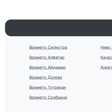
Времето Силистра
Ниво 
Времето Алфатар
Качес
Времето Айдемир
Анке
Времето Дулово
Времето Тутракан
Времето Сребърна