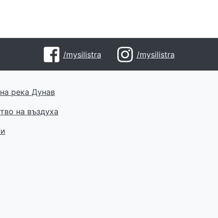
/mysilistra
/mysilistra
на река Дунав
тво на въздуха
ти