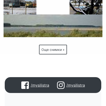
Още снимки »
/mysilistra
/mysilistra