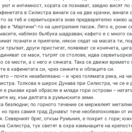
уют и интимност, хората се познават, заедно висят по
афенетата в Силистра винаги са на две крачки, винаги с
сто за теб и сервитьорката знае предварително какво 
фе е “Мартини”-то на централния пасаж. Лято е, рони с
масите, наблизо бълбука шадраван; кафето е с много с
имат познати и приятели, някои сядат на масата ти, по
си тръгват, други пристигат, появяват се конячета, цига
диняват се маси, тътрят се столове, идва сервитьорка
о се мести, а с него и сянката. Така се движи времето
те в кафенетата си, чрез сенките и облаците си.
то – почти незабелязано – и чрез голямата река, на ч
истра. Толкова е широк Дунава при Силистра, че се е 
л е ръкави край обрасли в млади гори острови – натат
ите му, към делтата в румънските земи.
са безлюдни; по горното течение се мержелеят метални
 но през самия град Дунавът тече необезпокояван от и
. Северният бряг, откъм Румъния, е покрит с гори; южн
на Силистра, тук светят в охра камънаците на крепост