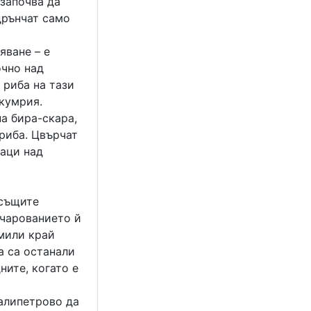
 започва да
дрънчат само
яване – е
очно над
 риба на тази
скумрия.
а бира-скара,
 риба. Цвърчат
лаци над
есъщите
очарованието й
амили край
а са останали
ните, когато е
Калипетрово да