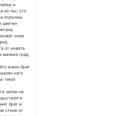
 пейки и
а по път, сто
ще поръчаш.
е цветен
метана,
ръчват нови
рки,
та от новата
 в малкия град
ийто южен бряг
разлял като
ък текат
те чапли на
ндустрия и
ият бряг е
ни стени от