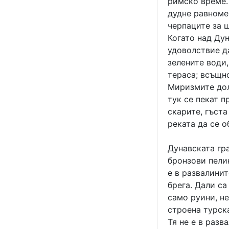
римско време.
дудне равноме
черпаците за 
Когато над Ду
удоволствие да
зелените води,
тераса; всъщн
Миризмите дол
тук се пекат п
скарите, гъст
реката да се о
Дунавската гр
бронзови пели
е в развалинит
брега. Дали са
само руини, не
строена турск
Тя не е в разв