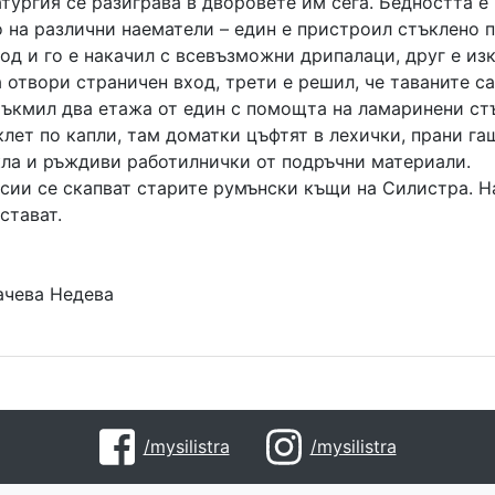
тургия се разиграва в дворовете им сега. Бедността е
 на различни наематели – един е пристроил стъклено 
од и го е накачил с всевъзможни дрипалаци, друг е и
 отвори страничен вход, трети е решил, че таваните с
стъкмил два етажа от един с помощта на ламаринени ст
лет по капли, там доматки цъфтят в лехички, прани га
ла и ръждиви работилнички от подръчни материали.
йсии се скапват старите румънски къщи на Силистра. Н
стават.
ачева Недева
/mysilistra
/mysilistra