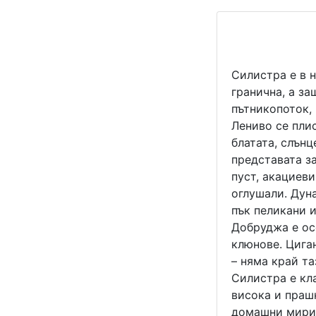
Силистра е в 
гранична, а за
пътникопоток, 
Лениво се пли
блатата, слънц
представата за
пуст, акациеви
оглушали. Дуна
пък пеликани 
Добруджа е осе
клюнове. Циган
– няма край т
Силистра е кл
висока и прашн
домашни мириз