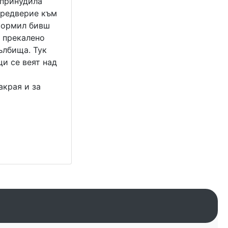
 принудила
предверие към
зкормил бивш
а прекалено
ълбища. Тук
щи се веят над
акрая и за