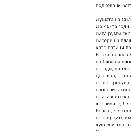
подковани бот
Душата на Сил
До 40-те годин
била румънска
бисери на влаш
като патици п
Конха, непосре
на бившия пио
сгради, ползв
центъра, остав
се интересува 
напоени с лип
приказните кап
корнизите, бел
Казват, че ста
прозорците им
куклени театри