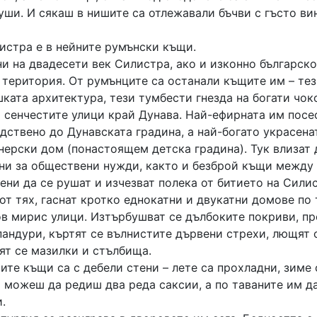
уши. И сякаш в нишите са отлежавали бъчви с гъсто ви
истра е в нейните румънски къщи.
и на двадесети век Силистра, ако и изконно българско
 територия. От румънците са останали къщите им – те
ката архитектура, тези тумбести гнезда на богати чок
о сенчестите улици край Дунава. Най-ефирната им посе
дствено до Дунавската градина, а най-богато украсена
нерски дом (понастоящем детска градина). Тук влизат 
ани за обществени нужди, както и безброй къщи между 
ени да се рушат и изчезват полека от битието на Сили
от тях, гаснат кротко еднокатни и двукатни домове по 
ов мирис улици. Изтърбушват се дълбоките покриви, п
андури, къртят се вълнистите дървени стрехи, лющят с
ят се мазилки и стълбища.
рите къщи са с дебели стени – лете са прохладни, зиме 
 можеш да редиш два реда саксии, а по таваните им д
.