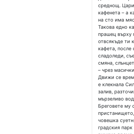
среднощ. Цари 
кафенета – а к
на сто има мя
Такова едно ка
прашец върху 
отвсякъде ти к
кафета, после 
сладоледи, съе
смяна, слънцет
– чрез масички
Движи се време
е клекнала Сил
залив, разточи
мързеливо вод
Бреговете му 
пристанището,
човешка суетня
градския парк 