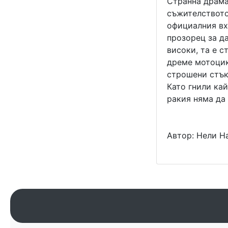
Странна драма
съжителството
официалния вх
прозорец за да
високи, та е 
дреме мотоцик
строшени стък
Като гнили ка
ракия няма да 
Автор: Нели Н