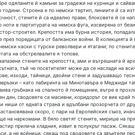
бре одяланите й камъни за градежи на курници и сайва
 години. Строена е по немски тертип, линиите й са изт
чност, стените й са идеално прави, блоковете й се на
 ноти в партитурата на немска фуга, изсвирена от без
стор-строител. Крепостта има бурна история, попадала 
е през поредицата от балкански войни. В колекцията й
немски каски с турски револвери и ятагани; по стените
тата на обстрелвалите я топове.
запазени стените на крепостта, ами и вътрешната й ар
ътната, тъй че посетителят може да се наслади на вси
ове, изходи, тайници, двойни стени и задушаващо тесн
звръзки – като лабиринта на Минотавъра е Меджиди та
вива гръбнака на спалното й помещение, вътре е прохл
ен ден, сводовете са масивни, коридорът се вие край 
и ниши от едната страна и вдълбани прозорчета от дру
зстановявана скоро, с пари на Европейския съюз, инач
ще на наркомани. В бяло светят стените, мирише на пр
астир прилича хладния, извит в полукръг пасаж. Сякаш
и, а не войници, сякаш под сводовете са звънтели пес