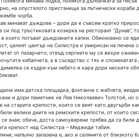
 Понякога минава лодка, понякога дълбачката за пясък
рно, на опустялото пристанище за пътнически кораби 
шкембе чорба.
нав минават дъждове – дори да е съвсем кратко прирос
 си под тръстиковата козирка на ресторант “Дунав”, т
 в които потъват дъждовните капки. Обикновено се яде
ост, целият център на Силистра е умирисан на печена 
итат от пазарчето; отвъд сергиите му се вихри оживен
рочутите кебапчета, а в съседство с тях и споменатата
а димилка се къдри към небето и кара дори ниските об
близват.
адина има детска площадка, фонтанче с жабчета, везд
кани и дори паметник на Лев Николаевич Толстой, но 
е на старите крепости, които се вият като двугърби к
 били велики дните на римските крепости, от които сег
 се знае; обаче, доста самоуверени трябва да са били д
ата крепост над Силистра – Меджиди табия.
алини; напълно запазена е, ако и селяните от близкото 