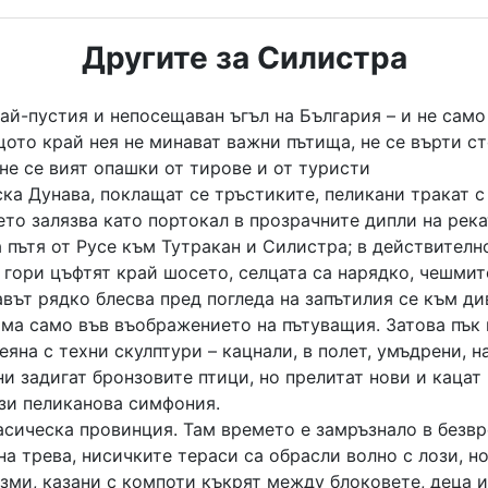
Другите за Силистра
най-пустия и непосещаван ъгъл на България – и не само
щото край нея не минават важни пътища, не се върти с
не се вият опашки от тирове и от туристи
ска Дунава, поклащат се тръстиките, пеликани тракат 
ето залязва като портокал в прозрачните дипли на река
 пътя от Русе към Тутракан и Силистра; в действително
 гори цъфтят край шосето, селцата са нарядко, чешмит
вът рядко блесва пред погледа на запътилия се към ди
има само във въображението на пътуващия. Затова пък
яна с техни скулптури – кацнали, в полет, умъдрени, 
и задигат бронзовите птици, но прелитат нови и кацат
ази пеликанова симфония.
асическа провинция. Там времето е замръзнало в безвр
а трева, нисичките тераси са обрасли волно с лози, но
ми, казани с компоти къкрят между блоковете, деца и