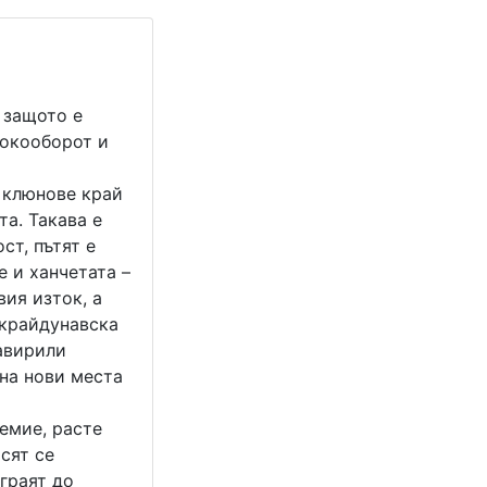
 защото е
токооборот и
с клюнове край
та. Такава е
ст, пътят е
е и ханчетата –
вия изток, а
 крайдунавска
навирили
 на нови места
емие, расте
сят се
граят до