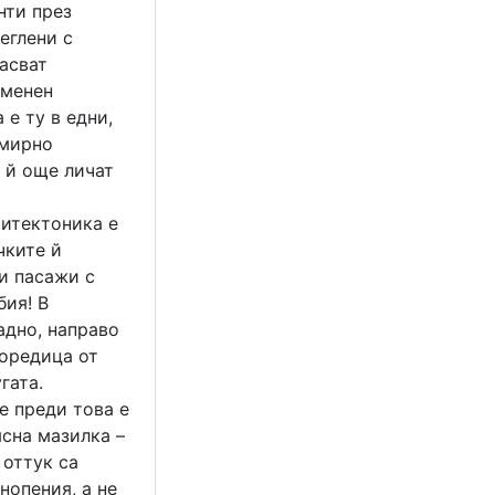
нти през
еглени с
пасват
именен
е ту в едни,
 мирно
 й още личат
хитектоника е
чките й
и пасажи с
бия! В
адно, направо
поредица от
гата.
е преди това е
ясна мазилка –
 оттук са
нопения, а не