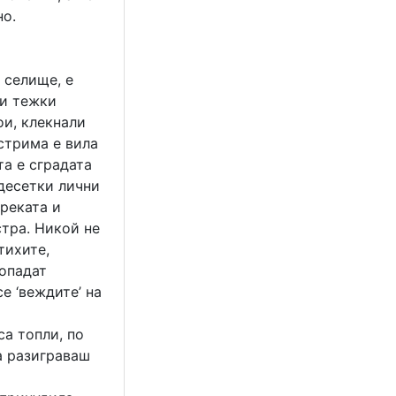
но.
 селище, е
зи тежки
ои, клекнали
стрима е вила
та е сградата
десетки лични
реката и
стра. Никой не
тихите,
ропадат
е ‘веждите’ на
са топли, по
а разиграваш