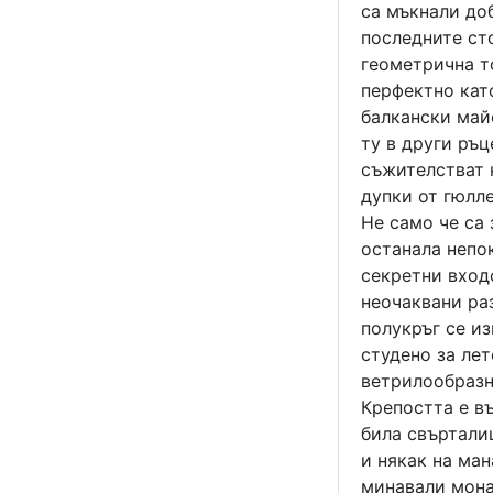
са мъкнали до
последните сто
геометрична то
перфектно като
балкански май
ту в други ръц
съжителстват 
дупки от гюлле
Не само че са 
останала непок
секретни вход
неочаквани ра
полукръг се из
студено за лет
ветрилообразн
Крепостта е въ
била свъртали
и някак на ман
минавали монас